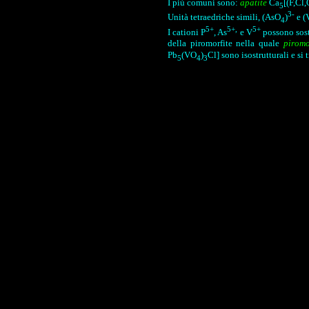
I più comuni sono:
apatite
Ca
[(F,Cl
5
3-
Unità tetraedriche simili, (AsO
)
e (
4
5+
5+,
5+
I cationi P
, As
e V
possono sosti
della piromorfite nella quale
piromo
Pb
(VO
)
Cl] sono isostrutturali e si 
5
4
3