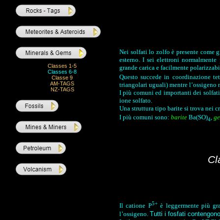
Nei solfati lo zolfo è presente come gr
esterno. I sei elettroni normalmente
Classes 1-5
grande carica e facilmente polarizzabi
Classes 6-8
Questo succede in coordinazione tet
Classe 9
AM-TAGS
triangolari uguali) mentre l’ossigeno n
NZ-TAGS
I più comuni ed importanti dei solfati
ione solfato.
Una struttura tipo barite si trova nei 
I più comuni sono:
barite
Ba(SO)
,
ge
4
Cl
5+
Il catione P
è leggermente più gr
l’ossigeno.
Tutti i fosfati contengo